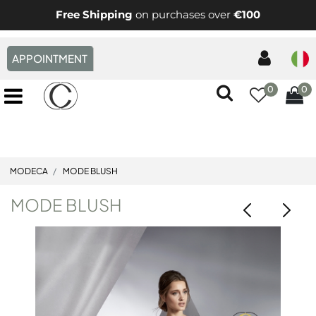
Free Shipping
on purchases over
€100
APPOINTMENT
0
0
Open menu
MODECA
MODE BLUSH
MODE BLUSH