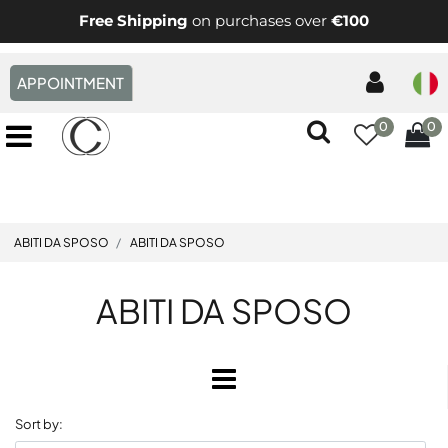
Free Shipping
on purchases over
€100
APPOINTMENT
0
0
Open menu
ABITI DA SPOSO
ABITI DA SPOSO
ABITI DA SPOSO
Open
Sort by: