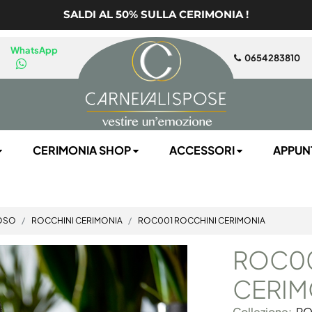
SALDI AL 50% SULLA CERIMONIA !
WhatsApp
0654283810
CERIMONIA SHOP
ACCESSORI
APPUN
POSO
ROCCHINI CERIMONIA
ROC001 ROCCHINI CERIMONIA
ROC00
CERIM
Collezione:
RO