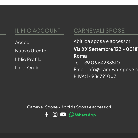
IL MIO ACCOUNT
CARNEVALI SPOSE
Abiti da sposa e accessori
Accedi
Via XX Settembre 122 - 0018
Nuovo Utente
Roma
Il Mio Profilo
Tel:
+39 06 54283810
I miei Ordini
Email:
info@carnevalispose.
P.IVA: 14986791003
Carnevali Spose - Abiti da Sposa e accessori
WhatsApp