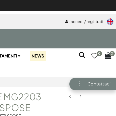
accedi / registrati
0
0
TAMENTI
NEWS
Contattaci
 MG2203
I SPOSE
ITTI SPOSE