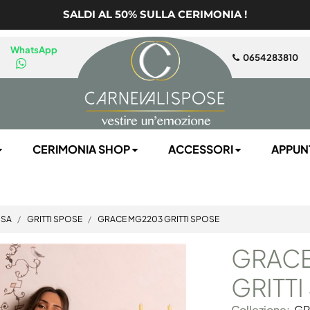
SALDI AL 50% SULLA CERIMONIA !
WhatsApp
0654283810
CERIMONIA SHOP
ACCESSORI
APPUN
OSA
GRITTI SPOSE
GRACE MG2203 GRITTI SPOSE
GRACE
GRITT
Collezione:
GR