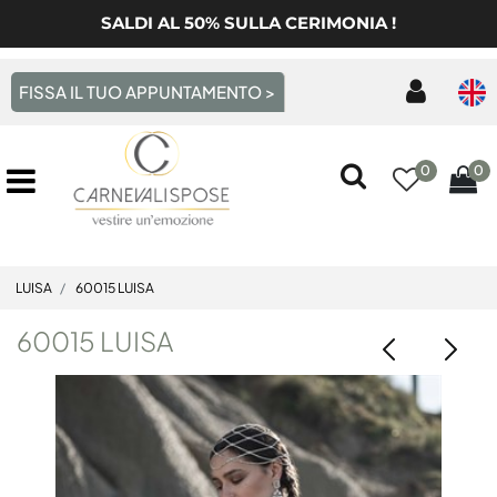
SALDI AL 50% SULLA CERIMONIA !
FISSA IL TUO APPUNTAMENTO >
0
0
Open menu
LUISA
60015 LUISA
60015 LUISA