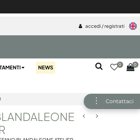
accedi / registrati
0
0
TAMENTI
NEWS
R
Contattaci
BLANDALEONE
R
EFANO BLANDALEONE ATELIER