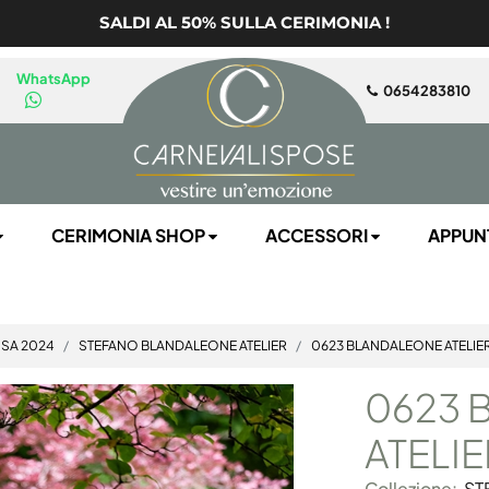
SALDI AL 50% SULLA CERIMONIA !
WhatsApp
0654283810
CERIMONIA SHOP
ACCESSORI
APPUN
OSA 2024
STEFANO BLANDALEONE ATELIER
0623 BLANDALEONE ATELIE
0623 
ATELIE
Collezione:
ST