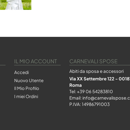
IL MIO ACCOUNT
CARNEVALI SPOSE
Abiti da sposa e accessori
Accedi
Via XX Settembre 122 - 0018
Nuovo Utente
Roma
Il Mio Profilo
Tel:
+39 06 54283810
I miei Ordini
Email:
info@carnevalispose.
P.IVA: 14986791003